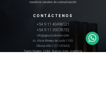
nuestros canales de comunicación
CONTÁCTENOS
+54 9 11 40496521
+54 9 11 39378732
info@gaussrubrican.com
Av. Alicia Moreau de Justo 1150.
Oficina 406 C (C1107AAX)
Puerto Madero, CABA, Buenos Aires, Argentina
Gauss Rubrican (R) 2026 TODOS LOS DERECHOS RESERVADOS